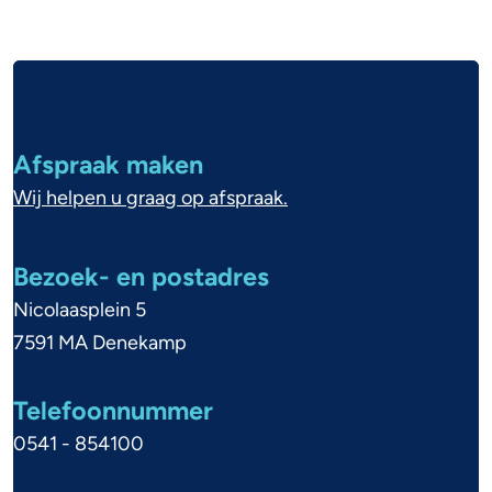
A
l
g
Afspraak maken
e
Wij helpen u graag op afspraak.
m
e
Bezoek- en postadres
n
Nicolaasplein 5
e
7591 MA Denekamp
i
Telefoonnummer
n
0541 - 854100
f