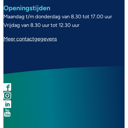
o
Openingstijden
r
Maandag t/m donderdag van 8.30 tot 17.00 uur
m
Vrijdag van 8.30 uur tot 12.30 uur
a
Meer contactgegevens
t
i
e
F
I
L
Y
a
n
i
o
S
c
s
n
u
o
e
t
k
t
c
b
a
e
u
i
o
g
d
b
a
o
r
I
e