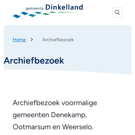
Expan
search
K
Home
Archiefbezoek
r
u
Archiefbezoek
i
m
e
l
p
A
a
d
r
A
Archiefbezoek voormalige
l
c
gemeenten Denekamp,
g
h
Ootmarsum en Weerselo.
e