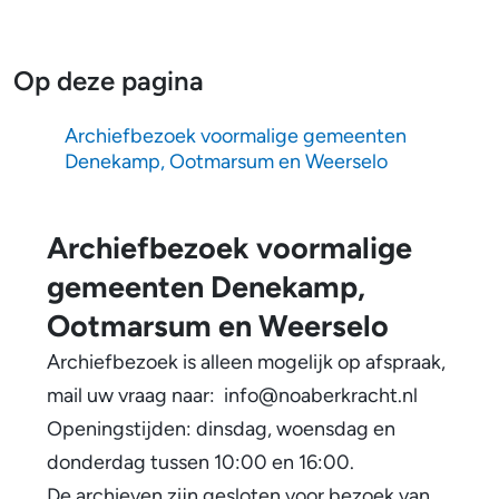
i
m
e
e
Op deze pagina
f
e
b
Archiefbezoek voormalige gemeenten
n
Denekamp, Ootmarsum en Weerselo
e
z
Archiefbezoek voormalige
o
gemeenten Denekamp,
e
Ootmarsum en Weerselo
k
Archiefbezoek is alleen mogelijk op afspraak,
mail uw vraag naar: info@noaberkracht.nl
Openingstijden: dinsdag, woensdag en
donderdag tussen 10:00 en 16:00.
De archieven zijn gesloten voor bezoek van