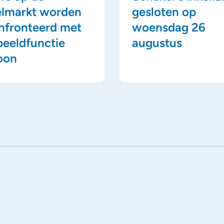
elmarkt worden
gesloten op
nfronteerd met
woensdag 26
beeldfunctie
augustus
oon