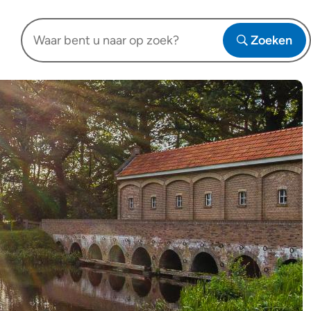
Waar
Zoeken
bent
Open
u
naar
op
zoek?