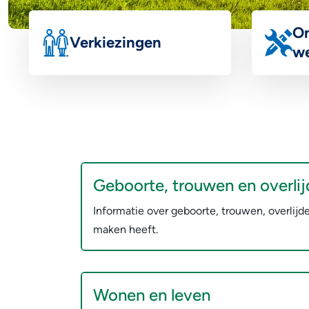
Welkom
Onderwerpen
On
Verkiezingen
w
bij
Informatie over verkiezingen in de
Een over
gemeente Dinkelland.
werkzaam
groen.
Dinkelland
Geboorte, trouwen en overli
Informatie over geboorte, trouwen, overlijd
maken heeft.
Wonen en leven