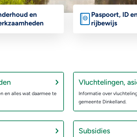
derhoud en
Paspoort, ID e
erkzaamheden
rijbewijs
zicht van onderhoud en
Meer informatie over pasp
heden aan o.a. wegen & riool,
identiteitskaart en rijbewij
jden
Vluchtelingen, as
en en alles wat daarmee te
Informatie over vluchtelin
gemeente Dinkelland.
Subsidies