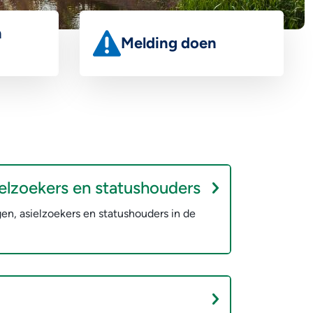
n
Melding doen
oort,
Losliggende stoeptegels, kapotte
s
straatverlichting, zwerfvuil,
hondenpoep, vernielingen, gevonden of
verloren voorwerpen, meldpunt water.
ielzoekers en statushouders
gen, asielzoekers en statushouders in de