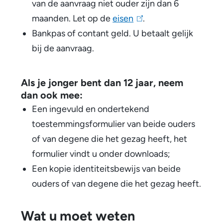
van de aanvraag niet ouder zijn dan 6
maanden. Let op de
eisen
(
.
Bankpas of contant geld. U betaalt gelijk
l
bij de aanvraag.
i
n
k
Als je jonger bent dan 12 jaar, neem
i
dan ook mee:
s
Een ingevuld en ondertekend
e
toestemmingsformulier van beide ouders
x
of van degene die het gezag heeft, het
t
formulier vindt u onder downloads;
e
Een kopie identiteitsbewijs van beide
r
ouders of van degene die het gezag heeft.
n
)
Wat u moet weten