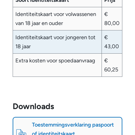
Identiteitskaart voor volwassenen
€
van 18 jaar en ouder
80,00
Identiteitskaart voor jongeren tot
€
18 jaar
43,00
Extra kosten voor spoedaanvraag
€
60,25
Downloads
D
o
Toestemmingsverklaring paspoort
w
of identiteitskaart