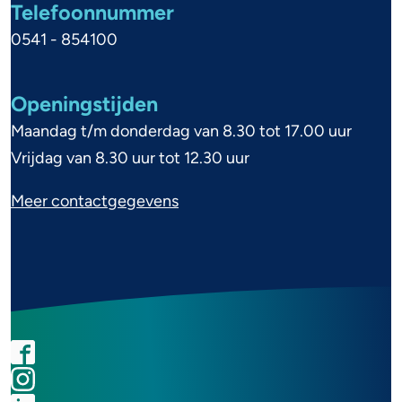
Telefoonnummer
n
t
0541 - 854100
s
f
k
o
Openingstijden
a
r
a
Maandag t/m donderdag van 8.30 tot 17.00 uur
m
r
Vrijdag van 8.30 uur tot 12.30 uur
a
t
Meer contactgegevens
t
i
e
F
I
L
Y
a
n
i
o
S
c
s
n
u
o
e
t
k
t