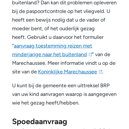
buitenland? Dan kan dit problemen opleveren
bij de paspoortcontrole op het vliegveld. U
heeft een bewijs nodig dat u de vader of
moeder bent, of het ouderlijk gezag
heeft. Gebruikt u daarvoor het formulier
“
aanvraag toestemming reizen met
minderjarige naar het buitenland
(
” van de
Marechaussee. Meer informatie vindt u op de
l
site van de
Koninklijke Marechaussee
i
(
.
n
l
U kunt bij de gemeente een uittreksel BRP
k
i
van uw kind aanvragen waarop is aangegeven
i
n
wie het gezag heeft/hebben.
s
k
e
i
Spoedaanvraag
x
s