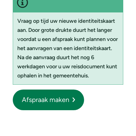
t
a
Vraag op tijd uw nieuwe identiteitskaart
a
aan. Door grote drukte duurt het langer
voordat u een afspraak kunt plannen voor
n
het aanvragen van een identiteitskaart.
v
Na de aanvraag duurt het nog 6
r
werkdagen voor u uw reisdocument kunt
a
ophalen in het gemeentehuis.
g
e
Afspraak maken
n