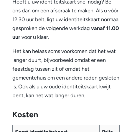
Heeft u uw identiteitskaart snel nodig? Bel
t
e
ons dan om een afspraak te maken. Als u vóór
e
x
12.30 uur belt, ligt uw identiteitskaart normaal
r
t
gesproken de volgende werkdag
vanaf 11.00
n
e
uur
voor u klaar.
)
r
n
Het kan helaas soms voorkomen dat het wat
)
langer duurt, bijvoorbeeld omdat er een
feestdag tussen zit of omdat het
gemeentehuis om een andere reden gesloten
is. Ook als u uw oude identiteitskaart kwijt
bent, kan het wat langer duren.
Kosten
Soort identiteitskaart
Prijs