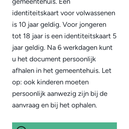
n
gemeentehuis. Een
e
t
identiteitskaart voor volwassenen
m
i
is 10 jaar geldig. Voor jongeren
e
t
tot 18 jaar is een identiteitskaart 5
e
e
jaar geldig. Na 6 werkdagen kunt
n
i
u het document persoonlijk
t
afhalen in het gemeentehuis. Let
s
op: ook kinderen moeten
k
persoonlijk aanwezig zijn bij de
a
aanvraag en bij het ophalen.
a
r