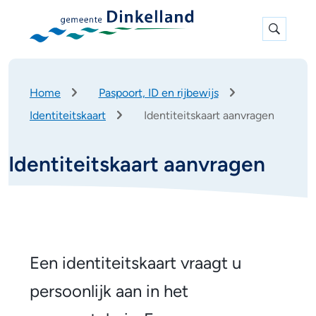
Expan
search
K
Home
Paspoort, ID en rijbewijs
r
Identiteitskaart
Identiteitskaart aanvragen
u
i
m
Identiteitskaart aanvragen
e
l
p
a
d
I
d
A
Een identiteitskaart vraagt u
l
e
persoonlijk aan in het
g