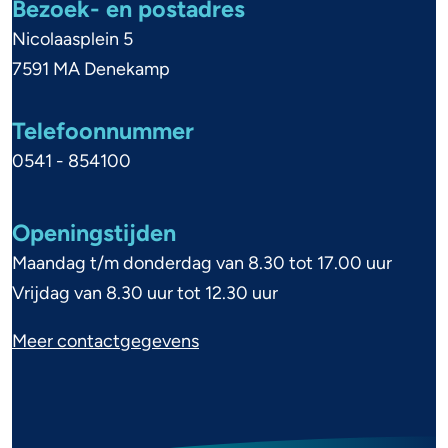
e
Bezoek- en postadres
n
Nicolaasplein 5
e
7591 MA Denekamp
i
Telefoonnummer
n
0541 - 854100
f
o
Openingstijden
r
Maandag t/m donderdag van 8.30 tot 17.00 uur
m
Vrijdag van 8.30 uur tot 12.30 uur
a
Meer contactgegevens
t
i
e