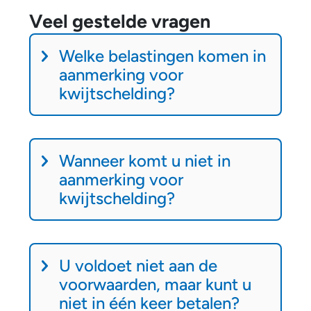
Veel gestelde vragen
V
Welke belastingen komen in
e
aanmerking voor
e
kwijtschelding?
l
g
e
Wanneer komt u niet in
s
aanmerking voor
t
kwijtschelding?
e
l
d
U voldoet niet aan de
e
voorwaarden, maar kunt u
v
niet in één keer betalen?