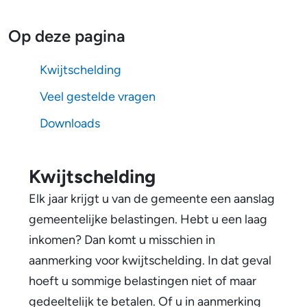
t
m
s
Op deze pagina
e
c
e
Kwijtschelding
h
n
Veel gestelde vragen
e
Downloads
l
d
Kwijtschelding
i
Elk jaar krijgt u van de gemeente een aanslag
n
gemeentelijke belastingen. Hebt u een laag
inkomen? Dan komt u misschien in
g
aanmerking voor kwijtschelding. In dat geval
hoeft u sommige belastingen niet of maar
gedeeltelijk te betalen. Of u in aanmerking