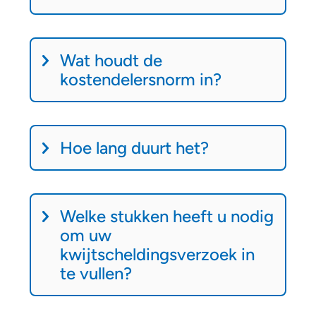
r
a
g
Wat houdt de
e
kostendelersnorm in?
n
Hoe lang duurt het?
Welke stukken heeft u nodig
om uw
kwijtscheldingsverzoek in
te vullen?