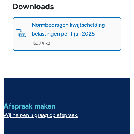
Downloads
D
o
Normbedragen kwijtschelding
w
belastingen per 1 juli 2026
n
(
PDF
-
)
169.74 kB
l
o
a
d
A
s
l
g
Afspraak maken
e
Wij helpen u graag op afspraak.
m