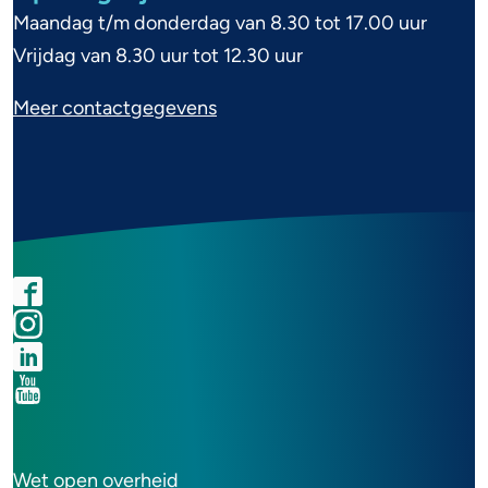
r
Maandag t/m donderdag van 8.30 tot 17.00 uur
m
Vrijdag van 8.30 uur tot 12.30 uur
a
Meer contactgegevens
t
i
e
F
I
L
Y
a
n
i
o
S
c
s
n
u
o
e
t
k
t
c
b
a
e
u
i
o
g
d
b
a
o
r
I
e
l
F
k
a
n
k
Wet open overheid