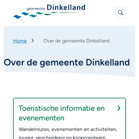
Expan
search
K
Home
Over de gemeente Dinkelland
r
u
Over de gemeente Dinkelland
i
m
e
l
p
O
O
a
d
n
v
Toeristische informatie en
d
e
evenementen
e
r
Wandelroutes, evenementen en activiteiten,
r
musea, geschiedenis en koopzondagen