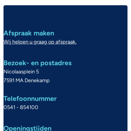
n
A
k
l
e
g
Afspraak maken
e
l
Wij helpen u graag op afspraak.
m
l
e
Bezoek- en postadres
a
n
Nicolaasplein 5
n
e
7591 MA Denekamp
d
i
Telefoonnummer
n
0541 - 854100
f
o
Openingstijden