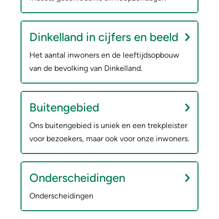
d
w
e
e
Dinkelland in cijfers en beeld
g
r
Het aantal inwoners en de leeftijdsopbouw
e
p
van de bevolking van Dinkelland.
m
e
n
e
Buitengebied
e
Ons buitengebied is uniek en een trekpleister
n
voor bezoekers, maar ook voor onze inwoners.
t
e
Onderscheidingen
D
Onderscheidingen
i