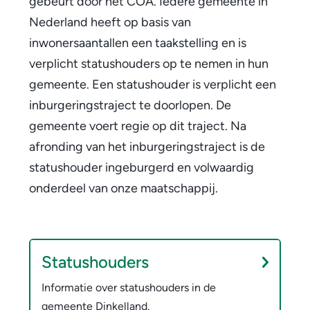
gebeurt door het COA. Iedere gemeente in
Nederland heeft op basis van
inwonersaantallen een taakstelling en is
verplicht statushouders op te nemen in hun
gemeente. Een statushouder is verplicht een
inburgeringstraject te doorlopen. De
gemeente voert regie op dit traject. Na
afronding van het inburgeringstraject is de
statushouder ingeburgerd en volwaardig
onderdeel van onze maatschappij.
S
t
Statushouders
a
Informatie over statushouders in de
t
gemeente Dinkelland.