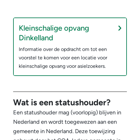
o
u
A
s
d
Kleinschalige opvang
i
Dinkelland
e
e
r
Informatie over de opdracht om tot een
l
voorstel te komen voor een locatie voor
?
z
kleinschalige opvang voor asielzoekers.
o
e
k
e
Wat is een statushouder?
r
Een statushouder mag (voorlopig) blijven in
s
Nederland en wordt toegewezen aan een
gemeente in Nederland. Deze toewijzing