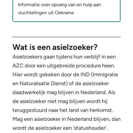
l
Informatie over opvang van en hulp aan
n
i
vluchtelingen uit Oekraïne
e
n
g
e
e
n
Wat is een asielzoeker?
n
s
Asielzoekers gaan tijdens hun verblijf in een
t
AZC door een uitgebreide procedure heen.
Hier wordt gekeken door de IND (Immigratie
a
en Naturalisatie Dienst) of de asielzoeker
t
daadwerkelijk mag blijven in Nederland. Als
u
de asielzoeker niet mag blijven wordt hij
teruggestuurd naar het land van herkomst.
s
Mag een asielzoeker in Nederland blijven, dan
h
wordt de asielzoeker een ‘statushouder’.