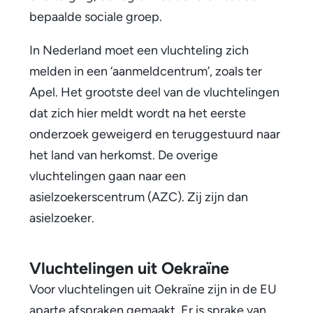
h
bepaalde sociale groep.
t
In Nederland moet een vluchteling zich
e
melden in een ‘aanmeldcentrum’, zoals ter
Apel. Het grootste deel van de vluchtelingen
l
dat zich hier meldt wordt na het eerste
i
onderzoek geweigerd en teruggestuurd naar
n
het land van herkomst. De overige
vluchtelingen gaan naar een
g
asielzoekerscentrum (AZC). Zij zijn dan
,
asielzoeker.
e
e
Vluchtelingen uit Oekraïne
n
Voor vluchtelingen uit Oekraïne zijn in de EU
aparte afspraken gemaakt. Er is sprake van