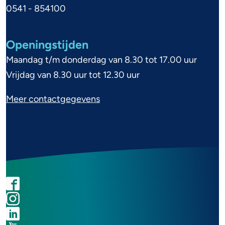
n
0541 - 854100
f
o
Openingstijden
r
Maandag t/m donderdag van 8.30 tot 17.00 uur
m
Vrijdag van 8.30 uur tot 12.30 uur
a
Meer contactgegevens
t
i
e
F
I
L
Y
a
n
i
o
S
c
s
n
u
o
e
t
k
t
c
b
a
e
u