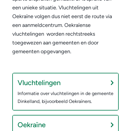
a
een unieke situatie. Vluchtelingen uit
s
Oekraïne volgen dus niet eerst de route via
i
een aanmeldcentrum. Oekraïense
vluchtelingen worden rechtstreeks
e
toegewezen aan gemeenten en door
l
gemeenten opgevangen.
z
o
V
l
e
Vluchtelingen
u
k
Informatie over vluchtelingen in de gemeente
c
Dinkelland, bijvoorbeeld Oekraïners.
e
h
r
t
e
Oekraïne
e