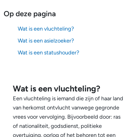
W
a
Op deze pagina
t
Wat is een vluchteling?
i
Wat is een asielzoeker?
s
Wat is een statushouder?
e
e
n
Wat is een vluchteling?
v
Een vluchteling is iemand die zijn of haar land
l
van herkomst ontvlucht vanwege gegronde
vrees voor vervolging. Bijvoorbeeld door: ras
u
of nationaliteit, godsdienst, politieke
c
overtuiging, oorlog of het behoren tot een