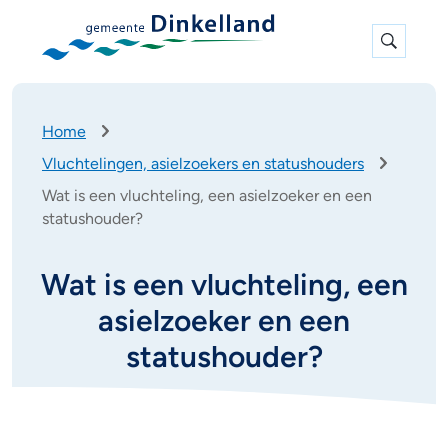
Expan
search
K
Home
r
Vluchtelingen, asielzoekers en statushouders
u
i
Wat is een vluchteling, een asielzoeker en een
m
statushouder?
e
l
Wat is een vluchteling, een
p
a
asielzoeker en een
d
statushouder?