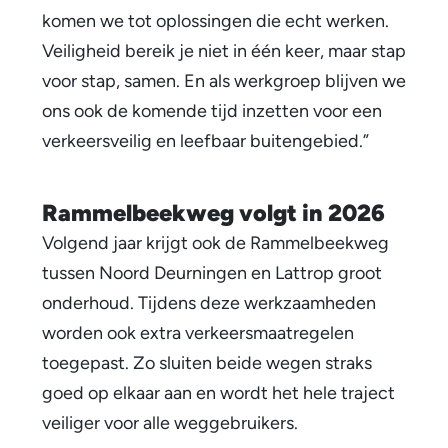
komen we tot oplossingen die echt werken.
e
Veiligheid bereik je niet in één keer, maar stap
e
voor stap, samen. En als werkgroep blijven we
k
ons ook de komende tijd inzetten voor een
verkeersveilig en leefbaar buitengebied.”
w
e
Rammelbeekweg volgt in 2026
g
Volgend jaar krijgt ook de Rammelbeekweg
v
tussen Noord Deurningen en Lattrop groot
o
onderhoud. Tijdens deze werkzaamheden
worden ook extra verkeersmaatregelen
l
toegepast. Zo sluiten beide wegen straks
g
goed op elkaar aan en wordt het hele traject
t
veiliger voor alle weggebruikers.