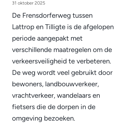
a
31 oktober 2025
n
De Frensdorferweg tussen
p
Lattrop en Tilligte is de afgelopen
a
periode aangepakt met
k
verschillende maatregelen om de
F
verkeersveiligheid te verbeteren.
r
De weg wordt veel gebruikt door
e
bewoners, landbouwverkeer,
n
vrachtverkeer, wandelaars en
s
fietsers die de dorpen in de
d
omgeving bezoeken.
o