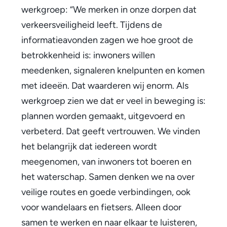
r
werkgroep: “We merken in onze dorpen dat
o
verkeersveiligheid leeft. Tijdens de
informatieavonden zagen we hoe groot de
n
betrokkenheid is: inwoners willen
d
meedenken, signaleren knelpunten en komen
,
met ideeën. Dat waarderen wij enorm. Als
werkgroep zien we dat er veel in beweging is:
R
plannen worden gemaakt, uitgevoerd en
a
verbeterd. Dat geeft vertrouwen. We vinden
m
het belangrijk dat iedereen wordt
meegenomen, van inwoners tot boeren en
m
het waterschap. Samen denken we na over
e
veilige routes en goede verbindingen, ook
l
voor wandelaars en fietsers. Alleen door
b
samen te werken en naar elkaar te luisteren,