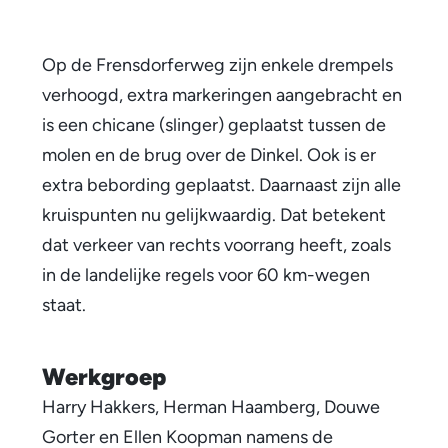
r
Op de Frensdorferweg zijn enkele drempels
f
verhoogd, extra markeringen aangebracht en
e
is een chicane (slinger) geplaatst tussen de
r
molen en de brug over de Dinkel. Ook is er
w
extra bebording geplaatst. Daarnaast zijn alle
kruispunten nu gelijkwaardig. Dat betekent
e
dat verkeer van rechts voorrang heeft, zoals
g
in de landelijke regels voor 60 km-wegen
a
staat.
f
Werkgroep
g
Harry Hakkers, Herman Haamberg, Douwe
e
Gorter en Ellen Koopman namens de