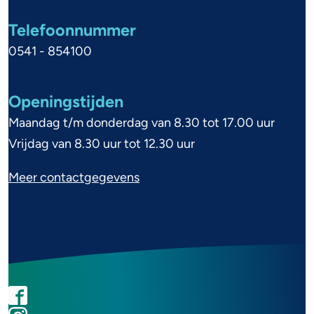
i
Telefoonnummer
n
0541 - 854100
f
o
Openingstijden
r
Maandag t/m donderdag van 8.30 tot 17.00 uur
m
Vrijdag van 8.30 uur tot 12.30 uur
a
Meer contactgegevens
t
i
e
F
I
L
Y
a
n
i
o
S
c
s
n
u