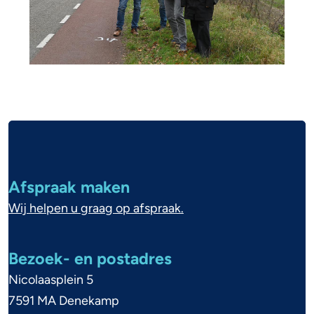
A
l
g
Afspraak maken
e
Wij helpen u graag op afspraak.
m
e
Bezoek- en postadres
n
Nicolaasplein 5
e
7591 MA Denekamp