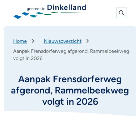
Expan
search
K
Home
Nieuwsoverzicht
r
Aanpak Frensdorferweg afgerond, Rammelbeekweg
u
volgt in 2026
i
m
e
Aanpak Frensdorferweg
l
p
afgerond, Rammelbeekweg
a
volgt in 2026
d
A