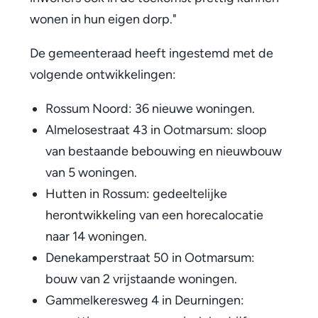
t
wonen in hun eigen dorp."
i
De gemeenteraad heeft ingestemd met de
n
volgende ontwikkelingen:
m
Rossum Noord: 36 nieuwe woningen.
e
Almelosestraat 43 in Ootmarsum: sloop
t
van bestaande bebouwing en nieuwbouw
5
van 5 woningen.
Hutten in Rossum: gedeeltelijke
8
herontwikkeling van een horecalocatie
n
naar 14 woningen.
i
Denekamperstraat 50 in Ootmarsum:
bouw van 2 vrijstaande woningen.
e
Gammelkeresweg 4 in Deurningen:
u