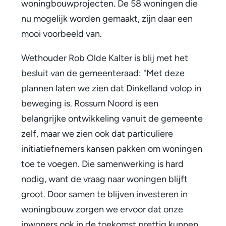
woningbouwprojecten. De 58 woningen die
n
nu mogelijk worden gemaakt, zijn daar een
t
mooi voorbeeld van.
e
Wethouder Rob Olde Kalter is blij met het
r
besluit van de gemeenteraad: "Met deze
plannen laten we zien dat Dinkelland volop in
a
beweging is. Rossum Noord is een
a
belangrijke ontwikkeling vanuit de gemeente
d
zelf, maar we zien ook dat particuliere
initiatiefnemers kansen pakken om woningen
s
toe te voegen. Die samenwerking is hard
t
nodig, want de vraag naar woningen blijft
e
groot. Door samen te blijven investeren in
woningbouw zorgen we ervoor dat onze
m
inwoners ook in de toekomst prettig kunnen