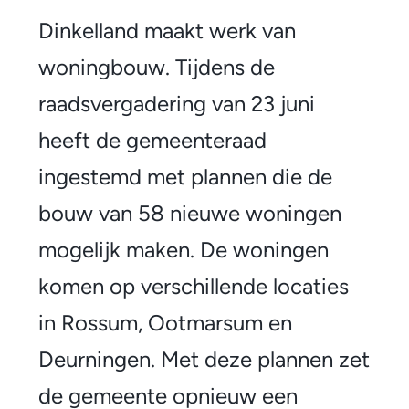
n
Dinkelland maakt werk van
k
woningbouw. Tijdens de
e
raadsvergadering van 23 juni
l
heeft de gemeenteraad
l
ingestemd met plannen die de
a
bouw van 58 nieuwe woningen
n
mogelijk maken. De woningen
d
komen op verschillende locaties
b
in Rossum, Ootmarsum en
o
Deurningen. Met deze plannen zet
u
de gemeente opnieuw een