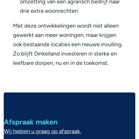
omzetting van een agrarisch bedrijf naar
w
drie extra woonrechten.
e
Met deze ontwikkelingen wordt niet alleen
w
gewerkt aan meer woningen, maar krijgen
ook bestaande locaties een nieuwe invulling.
o
Zo blijft Dinkelland investeren in sterke en
n
leefbare dorpen, nu en in de toekomst.
i
n
g
A
e
l
n
g
Afspraak maken
e
Wij helpen u graag op afspraak.