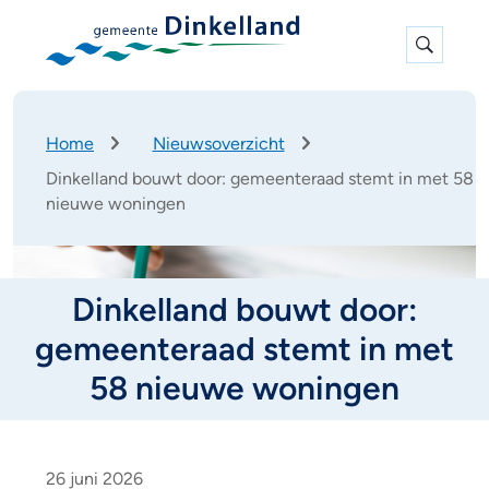
Expan
search
K
Home
Nieuwsoverzicht
r
Dinkelland bouwt door: gemeenteraad stemt in met 58
u
nieuwe woningen
i
m
e
l
Dinkelland bouwt door:
p
a
gemeenteraad stemt in met
d
58 nieuwe woningen
D
i
26 juni 2026