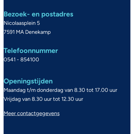
m
e
Bezoek- en postadres
n
Nicolaasplein 5
e
7591 MA Denekamp
i
Telefoonnummer
n
0541 - 854100
f
o
Openingstijden
r
Maandag t/m donderdag van 8.30 tot 17.00 uur
m
Vrijdag van 8.30 uur tot 12.30 uur
a
Meer contactgegevens
t
i