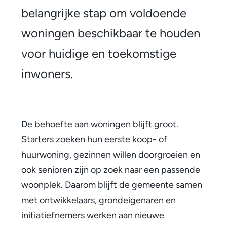
w
belangrijke stap om voldoende
t
woningen beschikbaar te houden
d
voor huidige en toekomstige
o
inwoners.
o
r
:
De behoefte aan woningen blijft groot.
Starters zoeken hun eerste koop- of
g
huurwoning, gezinnen willen doorgroeien en
e
ook senioren zijn op zoek naar een passende
m
woonplek. Daarom blijft de gemeente samen
met ontwikkelaars, grondeigenaren en
e
initiatiefnemers werken aan nieuwe
e