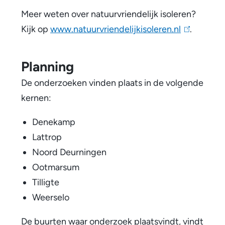
Meer weten over natuurvriendelijk isoleren?
Kijk op
www.natuurvriendelijkisoleren.nl
(
.
l
i
Planning
n
De onderzoeken vinden plaats in de volgende
k
kernen:
i
s
Denekamp
e
Lattrop
x
Noord Deurningen
t
Ootmarsum
e
Tilligte
r
Weerselo
n
De buurten waar onderzoek plaatsvindt, vindt
)