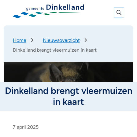
Expan
search
K
Home
Nieuwsoverzicht
r
Dinkelland brengt vleermuizen in kaart
u
i
m
e
l
p
Dinkelland brengt vleermuizen
a
d
in kaart
D
i
7 april 2025