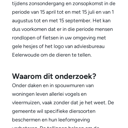
tijdens zonsondergang en zonsopkomst in de
g
periode van 15 april tot en met 15 juli en van 1
t
augustus tot en met 15 september. Het kan
v
dus voorkomen dat er in die periode mensen
rondlopen of fietsen in uw omgeving met
l
gele hesjes of het logo van adviesbureau
e
Eelerwoude om de dieren te tellen.
e
r
Waarom dit onderzoek?
m
Onder daken en in spouwmuren van
woningen leven allerlei vogels en
u
vleermuizen, vaak zonder dat je het weet. De
i
gemeente wil specifieke diersoorten
z
beschermen en hun leefomgeving