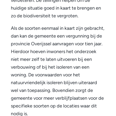
verbeteren. De tellingen helpen om de
e
huidige situatie goed in kaart te brengen en
n
zo de biodiversiteit te vergroten.
i
Als de soorten eenmaal in kaart zijn gebracht,
n
dan kan de gemeente een vergunning bij de
k
provincie Overijssel aanvragen voor tien jaar.
Hierdoor hoeven inwoners het onderzoek
a
niet meer zelf te laten uitvoeren bij een
a
verbouwing of bij het isoleren van een
r
woning. De voorwaarden voor het
t
natuurvriendelijk isoleren blijven uiteraard
wel van toepassing. Bovendien zorgt de
gemeente voor meer verblijfplaatsen voor de
specifieke soorten op de locaties waar dit
nodig is.