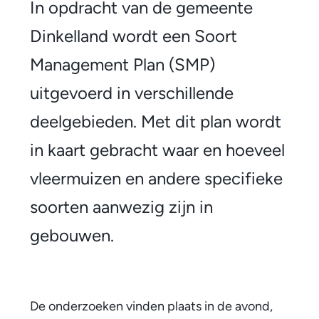
n
In opdracht van de gemeente
k
Dinkelland wordt een Soort
e
Management Plan (SMP)
l
uitgevoerd in verschillende
l
deelgebieden. Met dit plan wordt
a
in kaart gebracht waar en hoeveel
n
vleermuizen en andere specifieke
d
soorten aanwezig zijn in
b
gebouwen.
r
e
De onderzoeken vinden plaats in de avond,
n