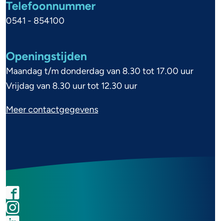
i
Telefoonnummer
n
e
0541 - 854100
f
s
o
S
Openingstijden
r
M
Maandag t/m donderdag van 8.30 tot 17.00 uur
m
P
Vrijdag van 8.30 uur tot 12.30 uur
a
D
Meer contactgegevens
t
i
i
n
e
k
F
I
L
Y
e
a
n
i
o
l
S
c
s
n
u
l
o
e
t
k
t