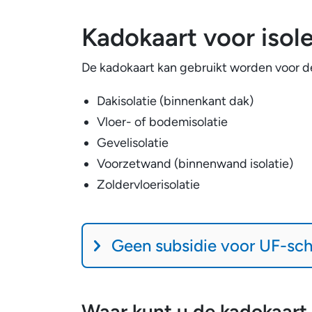
Kadokaart voor isol
De kadokaart kan gebruikt worden voor de
Dakisolatie (binnenkant dak)
Vloer- of bodemisolatie
Gevelisolatie
Voorzetwand (binnenwand isolatie)
Zoldervloerisolatie
Geen
Geen subsidie voor UF-sc
subsidie
voor
Waar kunt u de kadokaart