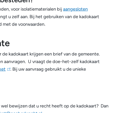
den, voor isolatiematerialen bij
aangesloten
engt u zelf aan. Bij het gebruiken van de kadokaart
rd met de voorwaarden.
nte
 de kadokaart krijgen een brief van de gemeente.
nen aanvragen. U vraagt de doe-het-zelf kadokaart
ket
(
. Bij uw aanvraag gebruikt u de unieke
l
i
n
k
 wel bewijzen dat u recht heeft op de kadokaart? Dan
i