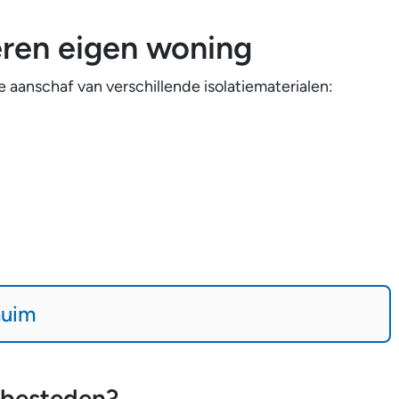
eren eigen woning
 aanschaf van verschillende isolatiematerialen:
huim
 besteden?