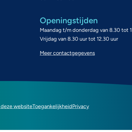
x
t
Openingstijden
e
Maandag t/m donderdag van 8.30 tot 1
r
Vrijdag van 8.30 uur tot 12.30 uur
n
)
Meer contactgegevens
 deze website
Toegankelijkheid
Privacy