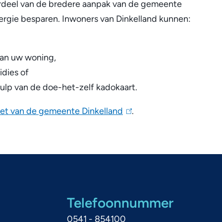
erdeel van de bredere aanpak van de gemeente
ergie besparen. Inwoners van Dinkelland kunnen:
 van uw woning,
idies of
hulp van de doe-het-zelf kadokaart.
ket van de gemeente Dinkelland
(
.
l
i
n
k
i
Telefoonnummer
s
e
0541 - 854100