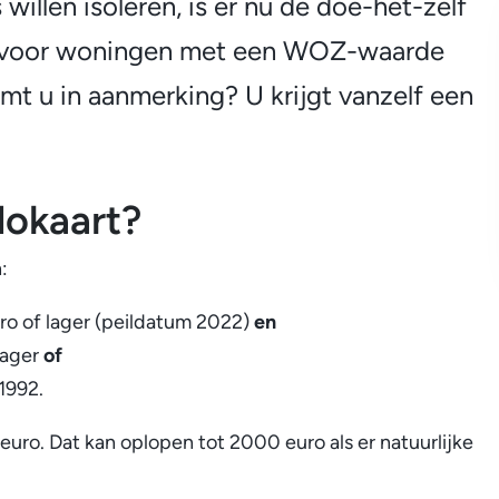
willen isoleren, is er nu de doe-het-zelf
ld voor woningen met een WOZ-waarde
t u in aanmerking? U krijgt vanzelf een
dokaart?
:
 of lager (peildatum 2022)
en
 lager
of
1992.
uro. Dat kan oplopen tot 2000 euro als er natuurlijke