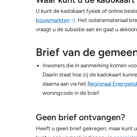
UF-
U kunt de kadokaart fysiek of online beste
schuim
bouwmarkten
(
. Het isolatiemateriaal br
vraagt u de subsidie aan en gaat u akkoo
l
i
n
Brief van de gemee
k
Inwoners die in aanmerking komen voor
i
Daarin staat hoe zij de kadokaart kun
s
daarna aan via het
Regionaal Energielo
e
woningcode in de brief.
x
t
e
Geen brief ontvangen?
r
Heeft u geen brief gekregen, maar kunt u
n