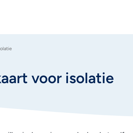
olatie
art voor isolatie