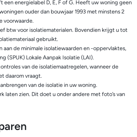
ft een energielabel D, E, F of G. Heeft uw woning geen
l
n woningen ouder dan bouwjaar 1993 met minstens 2
i
e voorwaarde.
n
ief btw voor isolatiematerialen. Bovendien krijgt u tot
k
olatiemateriaal gebruikt.
i
 aan de minimale isolatiewaarden en -oppervlaktes,
s
ng (SPUK) Lokale Aanpak Isolatie (LAI).
e
ontroles van de isolatiemaatregelen, wanneer de
x
et daarom vraagt.
t
aanbrengen van de isolatie in uw woning.
e
 laten zien. Dit doet u onder andere met foto’s van
r
n
)
sparen