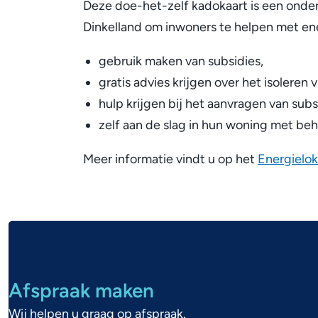
Deze doe-het-zelf kadokaart is een ond
Dinkelland om inwoners te helpen met en
gebruik maken van subsidies,
gratis advies krijgen over het isoleren
hulp krijgen bij het aanvragen van subs
zelf aan de slag in hun woning met be
Meer informatie vindt u op het
Energielo
A
l
Afspraak maken
g
Wij helpen u graag op afspraak.