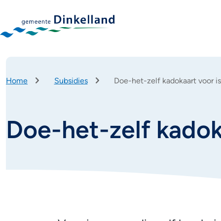
Home
Subsidies
Doe-het-zelf kadokaart voor is
Kruimelpad
Doe-het-zelf kadoka
Doe-