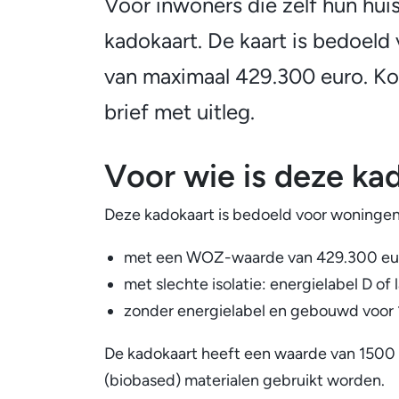
Voor inwoners die zelf hun huis 
Algemeen
het-
kadokaart. De kaart is bedoe
van maximaal 429.300 euro. Kom
zelf
brief met uitleg.
kadokaart
Voor wie is deze ka
voor
Deze kadokaart is bedoeld voor woningen
isolatie
met een WOZ-waarde van 429.300 euro
met slechte isolatie: energielabel D of
zonder energielabel en gebouwd voor 
De kadokaart heeft een waarde van 1500 e
(biobased) materialen gebruikt worden.