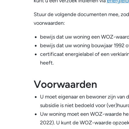
kunt u een verzoek indienen via
energiel
)
Stuur de volgende documenten mee, zoda
voorwaarden:
bewijs dat uw woning een WOZ-waarde
bewijs dat uw woning bouwjaar 1992 o
certificaat energielabel of een verkla
heeft.
Voorwaarden
U moet eigenaar en bewoner zijn van d
subsidie is niet bedoeld voor (ver)huur
Uw woning moet een WOZ-waarde hebb
2022). U kunt de WOZ-waarde opzoe