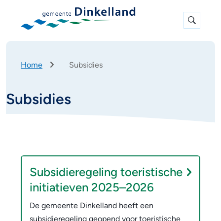
Expan
search
K
Home
Subsidies
r
u
Subsidies
i
m
e
l
p
S
O
a
d
n
u
Subsidieregeling toeristische
d
b
initiatieven 2025–2026
e
s
De gemeente Dinkelland heeft een
r
subsidieregeling geopend voor toeristische