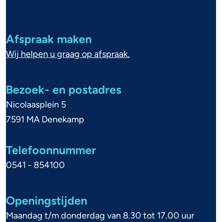
A
l
g
Afspraak maken
e
Wij helpen u graag op afspraak.
m
e
Bezoek- en postadres
n
Nicolaasplein 5
e
7591 MA Denekamp
i
Telefoonnummer
n
0541 - 854100
f
o
Openingstijden
r
Maandag t/m donderdag van 8.30 tot 17.00 uur