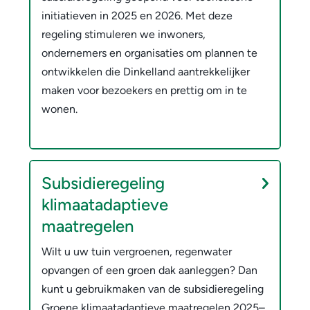
i
w
initiatieven in 2025 en 2026. Met deze
d
regeling stimuleren we inwoners,
e
ondernemers en organisaties om plannen te
i
r
ontwikkelen die Dinkelland aantrekkelijker
e
p
maken voor bezoekers en prettig om in te
s
wonen.
e
n
Subsidieregeling
klimaatadaptieve
maatregelen
Wilt u uw tuin vergroenen, regenwater
opvangen of een groen dak aanleggen? Dan
kunt u gebruikmaken van de subsidieregeling
Groene klimaatadaptieve maatregelen 2025–