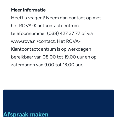
s
a
e
Meer informatie
f
x
Heeft u vragen? Neem dan contact op met
v
t
het ROVA-Klantcontactcentrum,
a
e
telefoonnummer (038) 427 37 77 of via
r
www.rova.nl/contact. Het ROVA-
l
n
Klantcontactcentrum is op werkdagen
e
)
bereikbaar van 08.00 tot 19.00 uur en op
n
zaterdagen van 9.00 tot 13.00 uur.
g
r
A
o
l
n
g
d
Afspraak maken