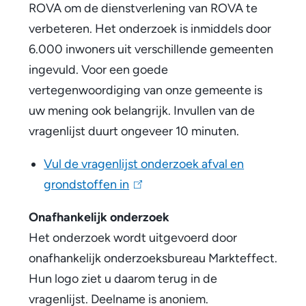
ROVA om de dienstverlening van ROVA te
d
verbeteren. Het onderzoek is inmiddels door
e
6.000 inwoners uit verschillende gemeenten
r
ingevuld. Voor een goede
vertegenwoordiging van onze gemeente is
z
uw mening ook belangrijk. Invullen van de
o
vragenlijst duurt ongeveer 10 minuten.
e
Vul de vragenlijst onderzoek afval en
k
grondstoffen in
(
o
l
Onafhankelijk onderzoek
i
v
Het onderzoek wordt uitgevoerd door
n
e
onafhankelijk onderzoeksbureau Markteffect.
k
Hun logo ziet u daarom terug in de
r
i
vragenlijst. Deelname is anoniem.