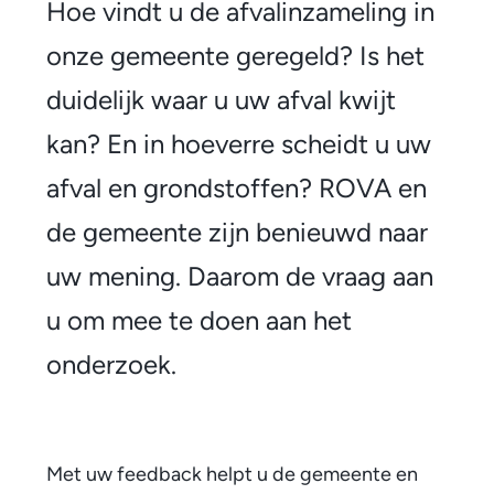
e
Hoe vindt u de afvalinzameling in
m
onze gemeente geregeld? Is het
e
duidelijk waar u uw afval kwijt
e
kan? En in hoeverre scheidt u uw
a
afval en grondstoffen? ROVA en
a
de gemeente zijn benieuwd naar
n
uw mening. Daarom de vraag aan
h
u om mee te doen aan het
e
onderzoek.
t
o
Met uw feedback helpt u de gemeente en
n