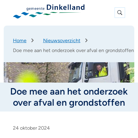
Expan
search
K
Home
Nieuwsoverzicht
r
Doe mee aan het onderzoek over afval en grondstoffen
u
i
m
e
l
p
Doe mee aan het onderzoek
a
d
over afval en grondstoffen
D
o
24 oktober 2024