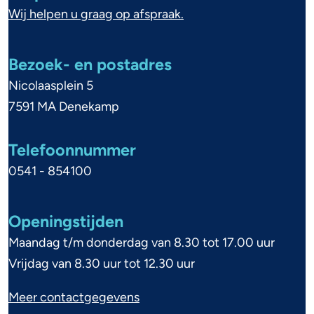
e
Wij helpen u graag op afspraak.
s
m
t
e
Bezoek- en postadres
o
n
Nicolaasplein 5
f
e
7591 MA Denekamp
f
i
Telefoonnummer
e
n
0541 - 854100
f
n
o
Openingstijden
r
Maandag t/m donderdag van 8.30 tot 17.00 uur
m
Vrijdag van 8.30 uur tot 12.30 uur
a
Meer contactgegevens
t