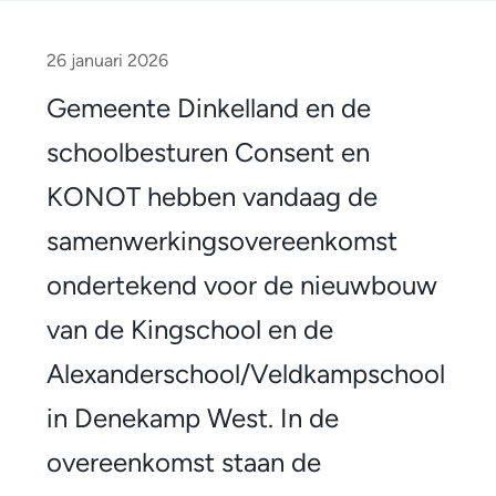
G
e
26 januari 2026
m
Gemeente Dinkelland en de
e
schoolbesturen Consent en
e
KONOT hebben vandaag de
n
samenwerkingsovereenkomst
t
ondertekend voor de nieuwbouw
e
van de Kingschool en de
D
Alexanderschool/Veldkampschool
i
in Denekamp West. In de
n
overeenkomst staan de