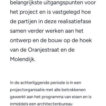
k
belangrijkste uitgangspunten voor
e
het project en is vastgelegd hoe
l
de partijen in deze realisatiefase
l
samen verder werken aan het
a
ontwerp en de bouw op de hoek
n
van de Oranjestraat en de
d
Molendijk.
e
n
s
In de achterliggende periode is in een
projectorganisatie met alle betrokkenen
c
gewerkt aan het programma van eisen en is
h
inmiddels een architectenbureau