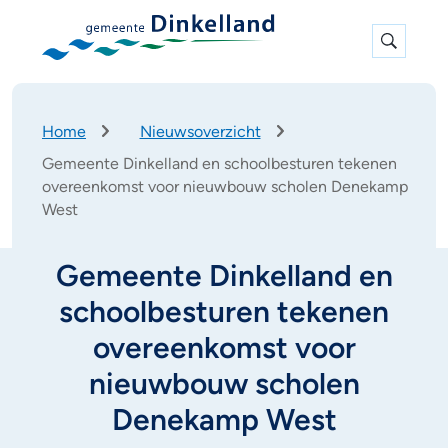
Expan
search
K
Home
Nieuwsoverzicht
r
Gemeente Dinkelland en schoolbesturen tekenen
u
overeenkomst voor nieuwbouw scholen Denekamp
i
West
m
e
l
Gemeente Dinkelland en
p
a
schoolbesturen tekenen
d
overeenkomst voor
nieuwbouw scholen
Denekamp West