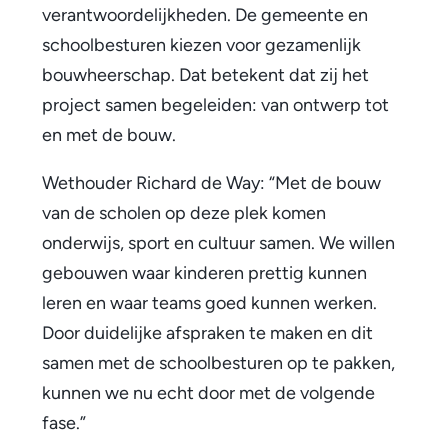
t
verantwoordelijkheden. De gemeente en
e
schoolbesturen kiezen voor gezamenlijk
k
bouwheerschap. Dat betekent dat zij het
project samen begeleiden: van ontwerp tot
e
en met de bouw.
n
Wethouder Richard de Way: “Met de bouw
e
van de scholen op deze plek komen
n
onderwijs, sport en cultuur samen. We willen
o
gebouwen waar kinderen prettig kunnen
leren en waar teams goed kunnen werken.
v
Door duidelijke afspraken te maken en dit
e
samen met de schoolbesturen op te pakken,
r
kunnen we nu echt door met de volgende
fase.”
e