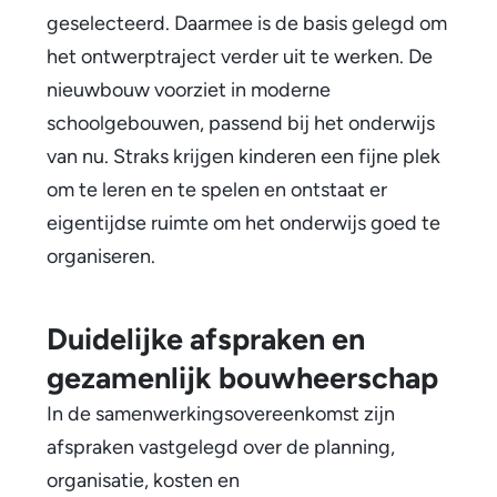
o
geselecteerd. Daarmee is de basis gelegd om
het ontwerptraject verder uit te werken. De
o
nieuwbouw voorziet in moderne
l
schoolgebouwen, passend bij het onderwijs
b
van nu. Straks krijgen kinderen een fijne plek
e
om te leren en te spelen en ontstaat er
eigentijdse ruimte om het onderwijs goed te
s
organiseren.
t
u
Duidelijke afspraken en
r
gezamenlijk bouwheerschap
e
In de samenwerkingsovereenkomst zijn
afspraken vastgelegd over de planning,
n
organisatie, kosten en