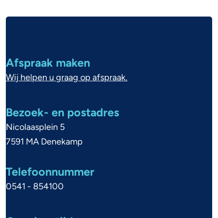
n
i
A
e
l
u
g
Afspraak maken
e
w
Wij helpen u graag op afspraak.
m
b
e
Bezoek- en postadres
o
n
Nicolaasplein 5
u
e
7591 MA Denekamp
w
i
s
Telefoonnummer
n
0541 - 854100
c
f
h
o