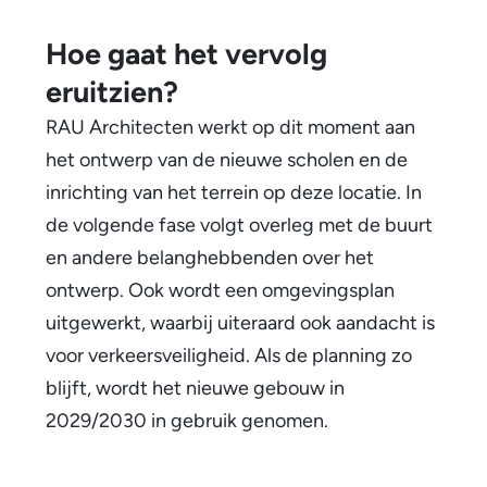
e
Hoe gaat het vervolg
n
eruitzien?
k
RAU Architecten werkt op dit moment aan
o
het ontwerp van de nieuwe scholen en de
m
inrichting van het terrein op deze locatie. In
de volgende fase volgt overleg met de buurt
s
en andere belanghebbenden over het
t
ontwerp. Ook wordt een omgevingsplan
v
uitgewerkt, waarbij uiteraard ook aandacht is
o
voor verkeersveiligheid. Als de planning zo
blijft, wordt het nieuwe gebouw in
o
2029/2030 in gebruik genomen.
r