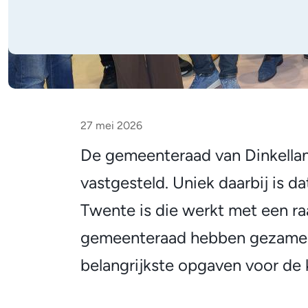
Gemeente
27 mei 2026
Dinkelland
De gemeenteraad van Dinkella
vastgesteld. Uniek daarbij is d
presenteert
Twente is die werkt met een raa
raadsbreed
gemeenteraad hebben gezamenl
belangrijkste opgaven voor de
akkoord