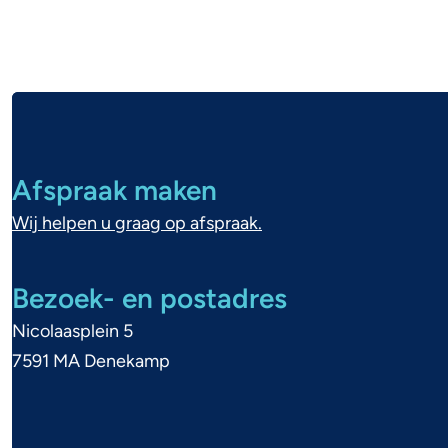
vandaag,
ruimte
A
voor
l
Afspraak maken
g
morgen.
Wij helpen u graag op afspraak.
e
m
Bezoek- en postadres
Nicolaasplein 5
e
7591 MA Denekamp
n
e