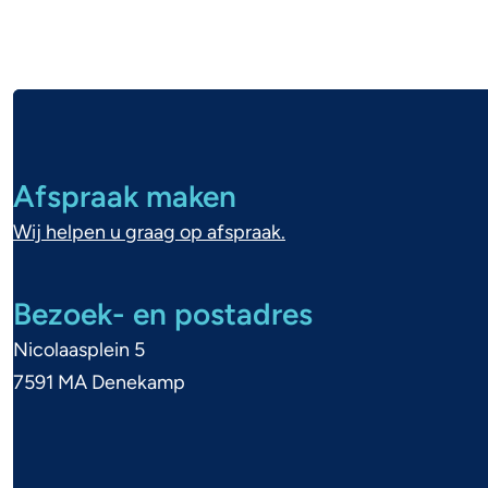
i
s
e
A
x
l
t
Afspraak maken
e
g
r
Wij helpen u graag op afspraak.
e
n
)
m
Bezoek- en postadres
Nicolaasplein 5
e
7591 MA Denekamp
n
e