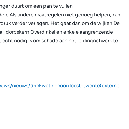
anger duurt om een pan te vullen.
k
den. Als andere maatregelen niet genoeg helpen, kan
i
rdruk verder verlagen. Het gaat dan om de wijken De
s
aal, dorpskern Overdinkel en enkele aangrenzende
e
et echt nodig is om schade aan het leidingnetwerk te
x
t
e
r
n
)
ieuws/nieuws/drinkwater-noordoost-twente
(externe