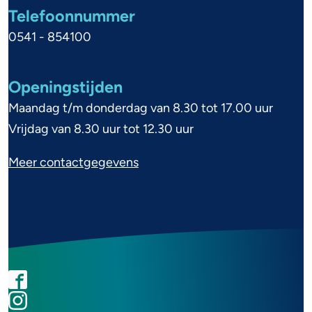
i
Telefoonnummer
n
0541 - 854100
f
o
Openingstijden
r
Maandag t/m donderdag van 8.30 tot 17.00 uur
m
Vrijdag van 8.30 uur tot 12.30 uur
a
Meer contactgegevens
t
i
e
F
I
L
Y
a
n
i
o
S
c
s
n
u
o
e
t
k
t