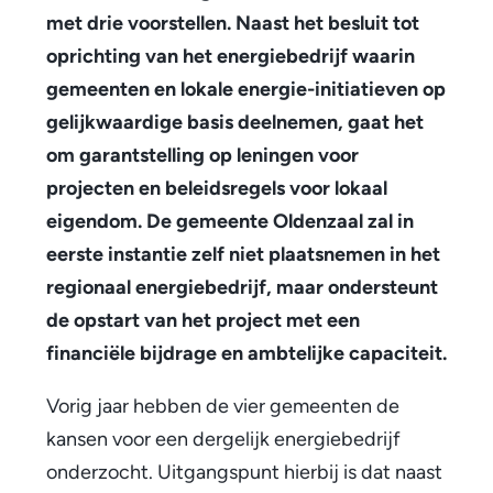
met drie voorstellen. Naast het besluit tot
t
oprichting van het energiebedrijf waarin
s
gemeenten en lokale energie-initiatieven op
e
gelijkwaardige basis deelnemen, gaat het
om garantstelling op leningen voor
g
projecten en beleidsregels voor lokaal
e
eigendom. De gemeente Oldenzaal zal in
m
eerste instantie zelf niet plaatsnemen in het
regionaal energiebedrijf, maar ondersteunt
e
de opstart van het project met een
e
financiële bijdrage en ambtelijke capaciteit.
n
Vorig jaar hebben de vier gemeenten de
t
kansen voor een dergelijk energiebedrijf
e
onderzocht. Uitgangspunt hierbij is dat naast