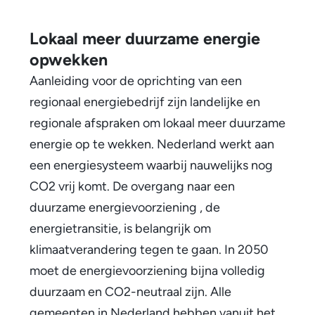
n
Lokaal meer duurzame energie
e
opwekken
i
Aanleiding voor de oprichting van een
regionaal energiebedrijf zijn landelijke en
g
regionale afspraken om lokaal meer duurzame
e
energie op te wekken. Nederland werkt aan
n
een energiesysteem waarbij nauwelijks nog
e
CO2 vrij komt. De overgang naar een
duurzame energievoorziening , de
n
energietransitie, is belangrijk om
e
klimaatverandering tegen te gaan. In 2050
r
moet de energievoorziening bijna volledig
duurzaam en CO2-neutraal zijn. Alle
g
gemeenten in Nederland hebben vanuit het