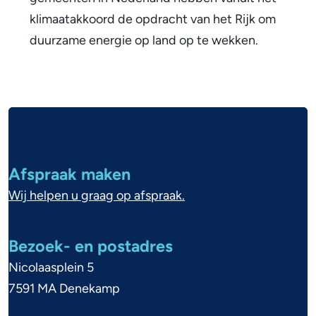
i
klimaatakkoord de opdracht van het Rijk om
e
duurzame energie op land op te wekken.
b
e
A
d
l
r
g
i
Afspraak maken
e
Wij helpen u graag op afspraak.
j
m
f
e
Bezoek- en postadres
n
Nicolaasplein 5
e
7591 MA Denekamp