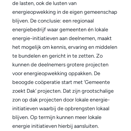
n
de lasten, ook de lusten van
energieopwekking in de eigen gemeenschap
z
blijven. De conclusie: een regionaal
i
energiebedrijf waar gemeenten én lokale
e
energie-initiatieven aan deelnemen, maakt
het mogelijk om kennis, ervaring en middelen
n
te bundelen en gericht in te zetten. Zo
k
kunnen de deelnemers grotere projecten
a
voor energieopwekking oppakken. De
beoogde coöperatie start met ‘Gemeente
n
zoekt Dak’ projecten. Dat zijn grootschalige
s
zon op dak projecten door lokale energie-
e
initiatieven waarbij de opbrengsten lokaal
n
blijven. Op termijn kunnen meer lokale
energie initiatieven hierbij aansluiten.
i