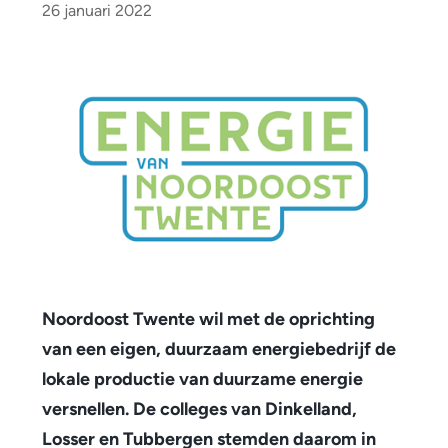
o
26 januari 2022
o
r
d
o
o
s
t
Noordoost Twente wil met de oprichting
T
van een eigen, duurzaam energiebedrijf de
w
lokale productie van duurzame energie
e
versnellen. De colleges van Dinkelland,
n
Losser en Tubbergen stemden daarom in