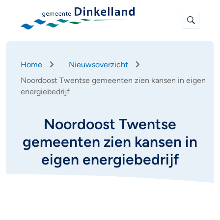
Expan
search
K
Home
Nieuwsoverzicht
r
Noordoost Twentse gemeenten zien kansen in eigen
u
energiebedrijf
i
m
e
Noordoost Twentse
l
p
gemeenten zien kansen in
a
eigen energiebedrijf
d
N