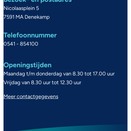
n
Nicolaasplein 5
e
7591 MA Denekamp
i
Telefoonnummer
n
0541 - 854100
f
o
Openingstijden
r
Maandag t/m donderdag van 8.30 tot 17.00 uur
m
Vrijdag van 8.30 uur tot 12.30 uur
a
Meer contactgegevens
t
i
e
F
I
L
Y