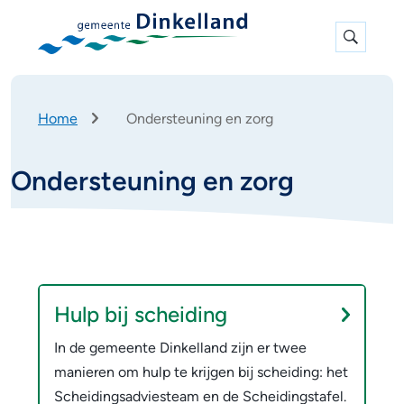
Expan
search
K
Home
Ondersteuning en zorg
r
u
Ondersteuning en zorg
i
m
e
l
p
O
O
a
d
n
n
Hulp bij scheiding
d
d
In de gemeente Dinkelland zijn er twee
e
e
manieren om hulp te krijgen bij scheiding: het
r
Scheidingsadviesteam en de Scheidingstafel.