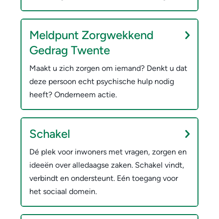
r
w
s
e
Meldpunt Zorgwekkend
t
r
Gedrag Twente
e
p
Maakt u zich zorgen om iemand? Denkt u dat
u
e
deze persoon echt psychische hulp nodig
n
heeft? Onderneem actie.
n
i
Schakel
n
Dé plek voor inwoners met vragen, zorgen en
g
ideeën over alledaagse zaken. Schakel vindt,
e
verbindt en ondersteunt. Eén toegang voor
n
het sociaal domein.
z