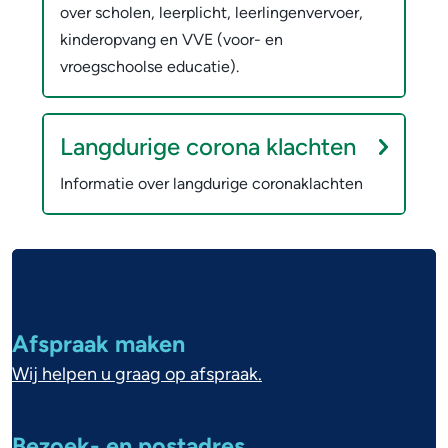
over scholen, leerplicht, leerlingenvervoer,
kinderopvang en VVE (voor- en
vroegschoolse educatie).
Langdurige corona klachten
Informatie over langdurige coronaklachten
A
l
g
Afspraak maken
e
Wij helpen u graag op afspraak.
m
e
Bezoek- en postadres