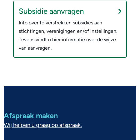
u
Subsidie aanvragen
b
Info over te verstrekken subsidies aan
s
stichtingen, verenigingen en/of instellingen.
i
Tevens vindt u hier informatie over de wijze
d
van aanvragen.
i
e
a
a
A
n
l
v
r
g
Afspraak maken
a
e
Wij helpen u graag op afspraak.
g
m