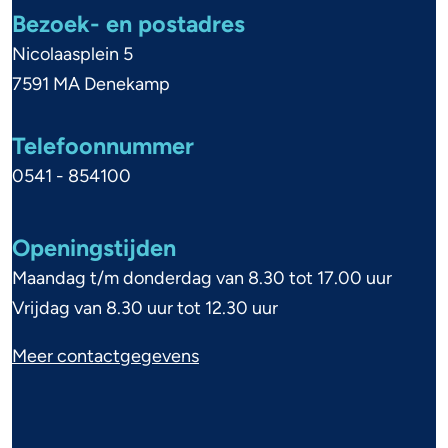
e
e
Bezoek- en postadres
n
n
Nicolaasplein 5
e
7591 MA Denekamp
i
Telefoonnummer
n
0541 - 854100
f
o
Openingstijden
r
Maandag t/m donderdag van 8.30 tot 17.00 uur
m
Vrijdag van 8.30 uur tot 12.30 uur
a
Meer contactgegevens
t
i
e