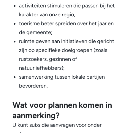
activiteiten stimuleren die passen bij het
h
karakter van onze regio;
e
toerisme beter spreiden over het jaar en
i
de gemeente;
ruimte geven aan initiatieven die gericht
n
zijn op specifieke doelgroepen (zoals
i
rustzoekers, gezinnen of
t
natuurliefhebbers);
samenwerking tussen lokale partijen
i
bevorderen.
a
t
Wat voor plannen komen in
i
aanmerking?
e
U kunt subsidie aanvragen voor onder