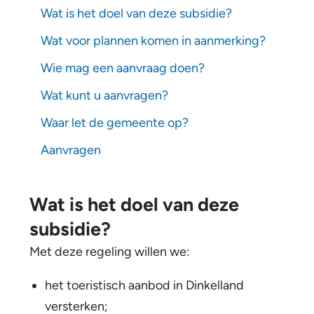
n
Wat is het doel van deze subsidie?
g
Wat voor plannen komen in aanmerking?
t
Wie mag een aanvraag doen?
o
Wat kunt u aanvragen?
e
Waar let de gemeente op?
r
Aanvragen
i
s
Wat is het doel van deze
t
subsidie?
i
Met deze regeling willen we:
s
het toeristisch aanbod in Dinkelland
c
versterken;