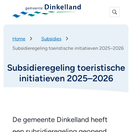
Expan
search
K
Home
Subsidies
r
Subsidieregeling toeristische initiatieven 2025–2026
u
i
m
Subsidieregeling toeristische
e
l
initiatieven 2025–2026
p
a
d
S
u
A
De gemeente Dinkelland heeft
l
b
een subsidieregeling geopend