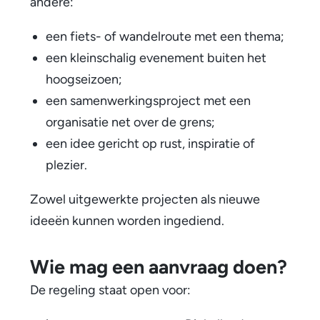
andere:
v
e
een fiets- of wandelroute met een thema;
een kleinschalig evenement buiten het
n
hoogseizoen;
2
een samenwerkingsproject met een
0
organisatie net over de grens;
een idee gericht op rust, inspiratie of
2
plezier.
5
Zowel uitgewerkte projecten als nieuwe
–
ideeën kunnen worden ingediend.
2
0
Wie mag een aanvraag doen?
2
De regeling staat open voor:
6