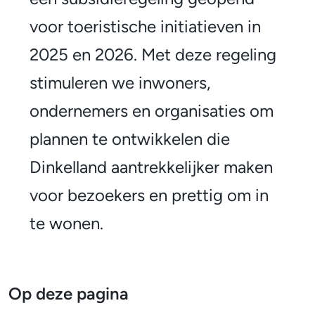
g
s
voor toeristische initiatieven in
e
i
2025 en 2026. Met deze regeling
m
d
stimuleren we inwoners,
e
i
ondernemers en organisaties om
e
e
plannen te ontwikkelen die
n
r
Dinkelland aantrekkelijker maken
e
voor bezoekers en prettig om in
g
te wonen.
e
l
Op deze pagina
i