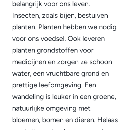
i
belangrijk voor ons leven.
v
Insecten, zoals bijen, bestuiven
e
planten. Planten hebben we nodig
r
voor ons voedsel. Ook leveren
s
planten grondstoffen voor
i
medicijnen en zorgen ze schoon
t
water, een vruchtbare grond en
e
prettige leefomgeving. Een
i
wandeling is leuker in een groene,
t
natuurlijke omgeving met
bloemen, bomen en dieren. Helaas