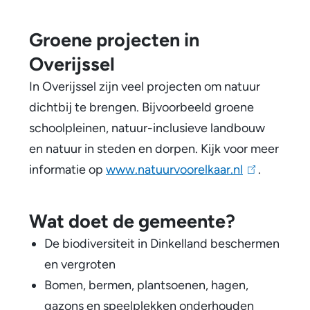
i
n
Groene projecten in
k
Overijssel
i
In Overijssel zijn veel projecten om natuur
s
dichtbij te brengen. Bijvoorbeeld groene
e
schoolpleinen, natuur-inclusieve landbouw
x
en natuur in steden en dorpen. Kijk voor meer
t
informatie op
www.natuurvoorelkaar.nl
(
.
e
l
r
i
n
Wat doet de gemeente?
n
)
De biodiversiteit in Dinkelland beschermen
k
en vergroten
i
Bomen, bermen, plantsoenen, hagen,
s
gazons en speelplekken onderhouden