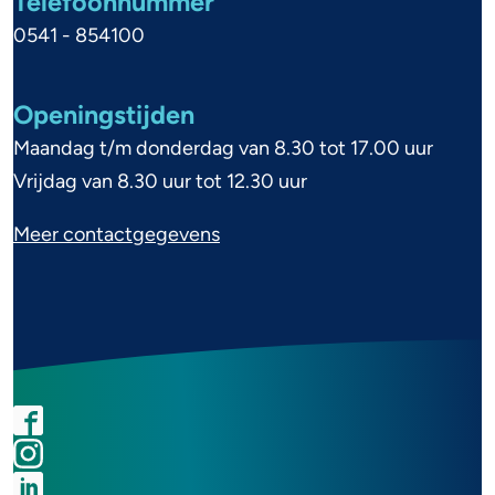
Telefoonnummer
n
0541 - 854100
f
o
Openingstijden
r
Maandag t/m donderdag van 8.30 tot 17.00 uur
m
Vrijdag van 8.30 uur tot 12.30 uur
a
Meer contactgegevens
t
i
e
F
I
L
Y
a
n
i
o
S
c
s
n
u
o
e
t
k
t
c
b
a
e
u