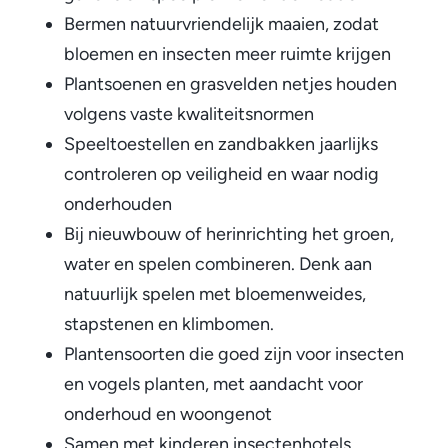
e
Bermen natuurvriendelijk maaien, zodat
x
bloemen en insecten meer ruimte krijgen
t
Plantsoenen en grasvelden netjes houden
e
volgens vaste kwaliteitsnormen
r
Speeltoestellen en zandbakken jaarlijks
n
controleren op veiligheid en waar nodig
)
onderhouden
Bij nieuwbouw of herinrichting het groen,
water en spelen combineren. Denk aan
natuurlijk spelen met bloemenweides,
stapstenen en klimbomen.
Plantensoorten die goed zijn voor insecten
en vogels planten, met aandacht voor
onderhoud en woongenot
Samen met kinderen insectenhotels