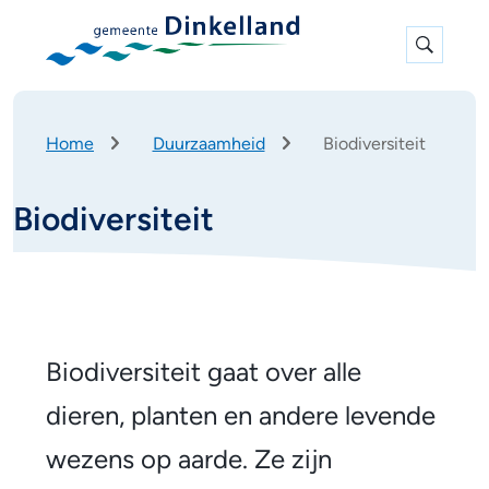
Expan
search
K
Home
Duurzaamheid
Biodiversiteit
r
u
Biodiversiteit
i
m
e
l
p
B
a
d
i
Biodiversiteit gaat over alle
o
dieren, planten en andere levende
d
wezens op aarde. Ze zijn