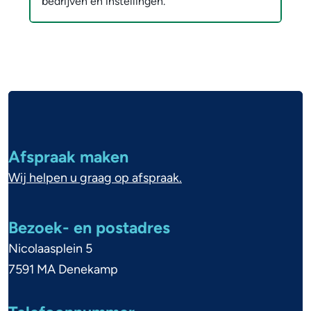
bedrijven en instellingen.
A
l
g
Afspraak maken
e
Wij helpen u graag op afspraak.
m
e
Bezoek- en postadres
n
Nicolaasplein 5
e
7591 MA Denekamp
i