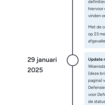
definitie
hiervoor 
vinden o
Met de o
op 23 mei
afgevalle
29 januari
Update 
Woensdag
2025
(deze br
pagina) 
Defensie
voor Defe
de status