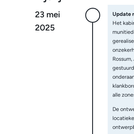
Tijdlijn
23 mei
Update 
Het kabi
2025
munitied
gerealis
onzekerhe
Rossum, 
gestuurd
onderaan
klankbor
alle zon
De ontwe
locatieke
ontwerpb