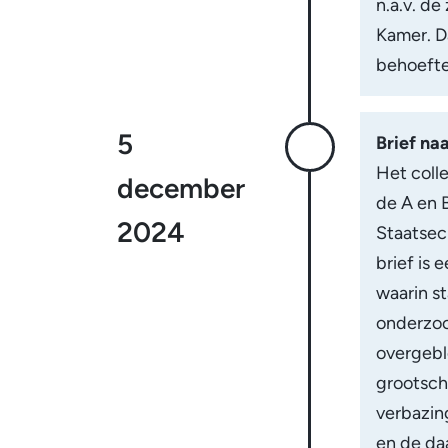
n.a.v. de
Kamer. Da
behoefte 
5
Brief na
Het coll
december
de A en 
2024
Staatsec
brief is
waarin st
onderzoc
overgeble
grootsch
verbazin
en de da