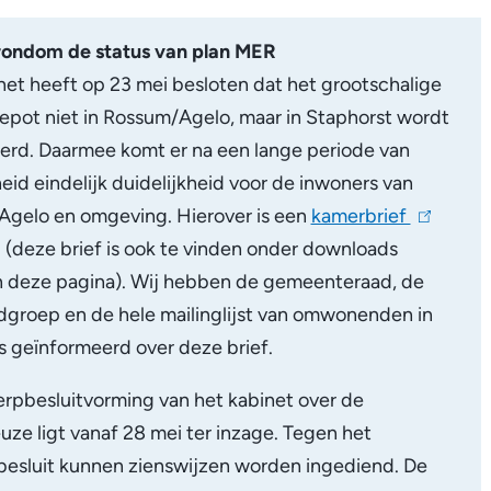
rondom de status van plan MER
net heeft op 23 mei besloten dat het grootschalige
epot niet in Rossum/Agelo, maar in Staphorst wordt
eerd. Daarmee komt er na een lange periode van
id eindelijk duidelijkheid voor de inwoners van
Agelo en omgeving. Hierover is een
kamerbrief
(
 (deze brief is ook te vinden onder downloads
l
 deze pagina). Wij hebben de gemeenteraad, de
i
dgroep en de hele mailinglijst van omwonenden in
n
es geïnformeerd over deze brief.
k
i
rpbesluitvorming van het kabinet over de
s
uze ligt vanaf 28 mei ter inzage. Tegen het
e
esluit kunnen zienswijzen worden ingediend. De
x