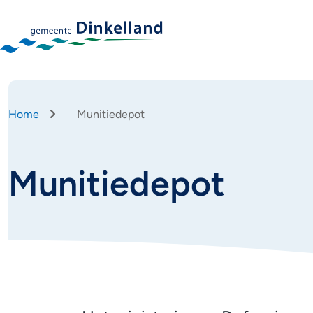
Home
Munitiedepot
Kruimelpad
Munitiedepot
Munitiedepot