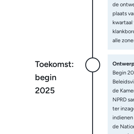
de ontwe
plaats v
kwartaal
klankbor
alle zone
Toekomst:
Ontwerp 
Begin 20
begin
Beleidsvi
2025
de Kamer
NPRD sam
ter inza
indienen
de Natio