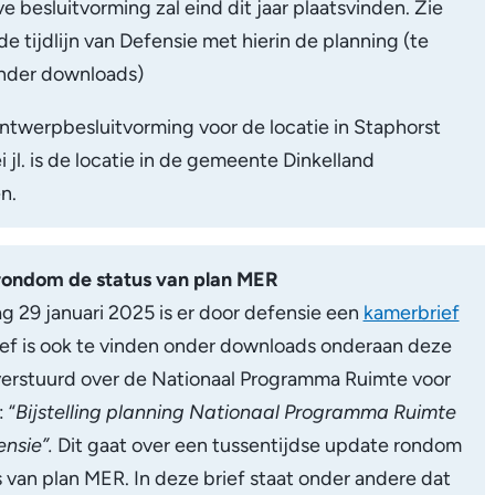
ve besluitvorming zal eind dit jaar plaatsvinden.
Zie
t
de tijdlijn van Defensie met hierin de planning (te
e
nder downloads)
r
n
ntwerpbesluitvorming voor de locatie in Staphorst
)
 jl. is de locatie in de gemeente Dinkelland
n.
rondom de status van plan MER
 29 januari 2025 is er door defensie een
kamerbrief
ief is ook te vinden onder downloads onderaan deze
verstuurd over de Nationaal Programma Ruimte voor
:
“
Bijstelling planning Nationaal Programma Ruimte
nsie”.
Dit gaat over een tussentijdse update rondom
 van plan MER. In deze brief staat onder andere dat