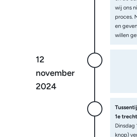
wij ons n
proces. 
en geven
willen g
12
november
2024
Tussenti
1e trech
Dinsdag
knop) ve