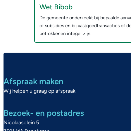
Wet Bibob
De gemeente onderzoekt bij bepaalde aanv
of subsidies en bij vastgoedtransacties of d
betrokkenen integer zijn.
A
l
Afspraak maken
g
Wij helpen u graag op afspraak.
e
m
Bezoek- en postadres
Nicolaasplein 5
e