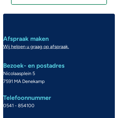
A
l
g
Afspraak maken
e
Wij helpen u graag op afspraak.
m
e
Bezoek- en postadres
n
Nicolaasplein 5
e
7591 MA Denekamp
i
Telefoonnummer
n
0541 - 854100
f