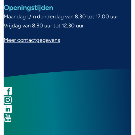
o
Openingstijden
r
Maandag t/m donderdag van 8.30 tot 17.00 uur
m
Vrijdag van 8.30 uur tot 12.30 uur
a
Meer contactgegevens
t
i
e
F
I
L
Y
a
n
i
o
S
c
s
n
u
o
e
t
k
t
c
b
a
e
u
i
o
g
d
b
a
o
r
I
e