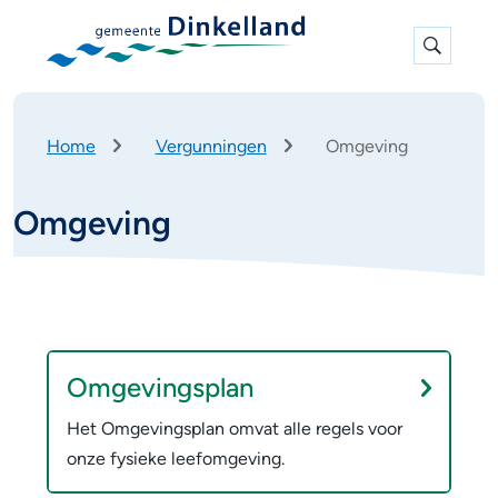
Expan
search
K
Home
Vergunningen
Omgeving
r
u
Omgeving
i
m
e
l
p
O
O
a
d
n
m
Omgevingsplan
d
g
Het Omgevingsplan omvat alle regels voor
e
e
onze fysieke leefomgeving.
r