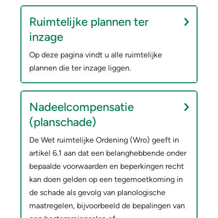
v
w
i
Ruimtelijke plannen ter
e
inzage
n
r
Op deze pagina vindt u alle ruimtelijke
g
p
plannen die ter inzage liggen.
e
n
Nadeelcompensatie
(planschade)
De Wet ruimtelijke Ordening (Wro) geeft in
artikel 6.1 aan dat een belanghebbende onder
bepaalde voorwaarden en beperkingen recht
kan doen gelden op een tegemoetkoming in
de schade als gevolg van planologische
maatregelen, bijvoorbeeld de bepalingen van