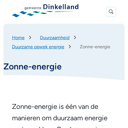
Expan
search
K
Home
Duurzaamheid
r
Duurzame opwek energie
Zonne-energie
u
i
m
Zonne-energie
e
l
p
a
d
Z
o
Zonne-energie is één van de
n
manieren om duurzaam energie