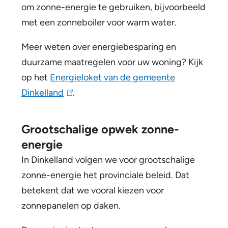
om zonne-energie te gebruiken, bijvoorbeeld
met een zonneboiler voor warm water.
Meer weten over energiebesparing en
duurzame maatregelen voor uw woning? Kijk
op het
Energieloket van de gemeente
Dinkelland
(
.
l
i
Grootschalige opwek zonne-
n
energie
k
In Dinkelland volgen we voor grootschalige
i
zonne-energie het provinciale beleid. Dat
s
betekent dat we vooral kiezen voor
e
zonnepanelen op daken.
x