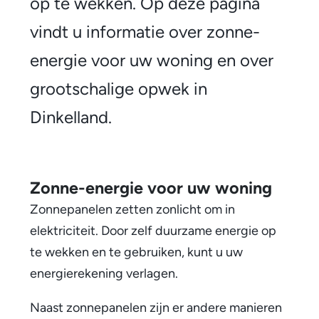
n
op te wekken. Op deze pagina
e
vindt u informatie over zonne-
-
energie voor uw woning en over
e
grootschalige opwek in
n
Dinkelland.
e
r
Zonne-energie voor uw woning
g
Zonnepanelen zetten zonlicht om in
i
elektriciteit. Door zelf duurzame energie op
e
te wekken en te gebruiken, kunt u uw
energierekening verlagen.
Naast zonnepanelen zijn er andere manieren