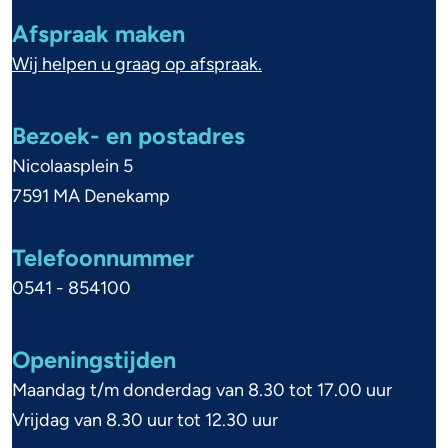
g
Afspraak maken
e
Wij helpen u graag op afspraak.
m
e
Bezoek- en postadres
n
Nicolaasplein 5
e
7591 MA Denekamp
i
Telefoonnummer
n
0541 - 854100
f
o
Openingstijden
r
Maandag t/m donderdag van 8.30 tot 17.00 uur
m
Vrijdag van 8.30 uur tot 12.30 uur
a