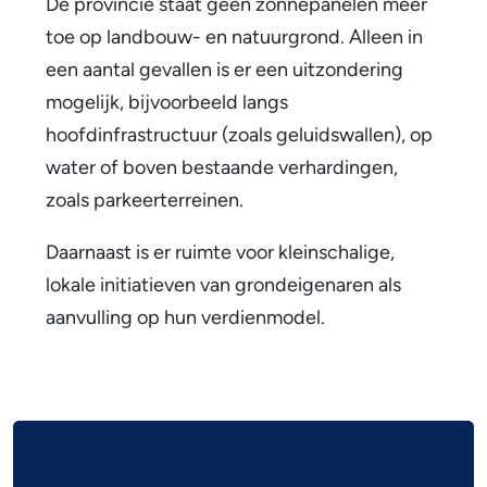
De provincie staat geen zonnepanelen meer
t
toe op landbouw- en natuurgrond. Alleen in
e
een aantal gevallen is er een uitzondering
r
mogelijk, bijvoorbeeld langs
n
hoofdinfrastructuur (zoals geluidswallen), op
)
water of boven bestaande verhardingen,
zoals parkeerterreinen.
Daarnaast is er ruimte voor kleinschalige,
lokale initiatieven van grondeigenaren als
aanvulling op hun verdienmodel.
A
l